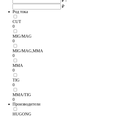
₽ -
₽
Род тока
CUT
0
MIG/MAG
0
MIG/MAG,MMA
0
MMA
0
TIG
0
ММА/TIG
0
Производители
HUGONG