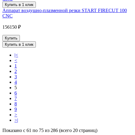
Купить в 1 клик
Аппарат воздушно-плазменной резки START FIRECUT 100
CNC
156150 ₽
Купить
Купить в 1 клик
|<
<
1
2
3
4
5
6
7
8
9
>
>|
Показано с 61 по 75 из 286 (всего 20 страниц)