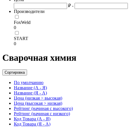
₽ -
Производители
FoxWeld
0
START
0
Сварочная химия
Сортировка
По умолчанию
Название (А - Я)
Название (Я - А)
Цена (низкая > высокая)
Цена (высокая > низкая)
Рейтинг (начиная с высокого)
Рейтинг (начиная с низкого)
Код Товара (А - Я)
Код Товара (Я - А)