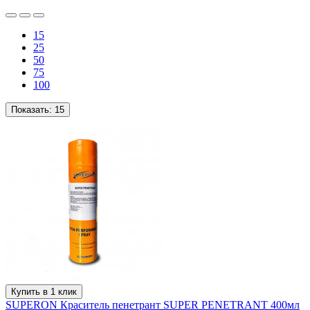
15
25
50
75
100
Показать:
15
Купить в 1 клик
SUPERON Краситель пенетрант SUPER PENETRANT 400мл